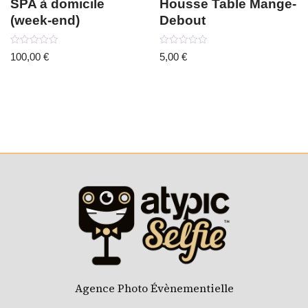
SPA à domicile
Housse Table Mange-
(week-end)
Debout
Note
Note
100,00
€
5,00
€
0
0
sur
sur
5
5
Agence Photo Évènementielle