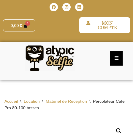
Aller
MON
au
0,00
€
COMPTE
contenu
Accueil
\
Location
\
Matériel de Réception
\
Percolateur Café
Pro 80-100 tasses