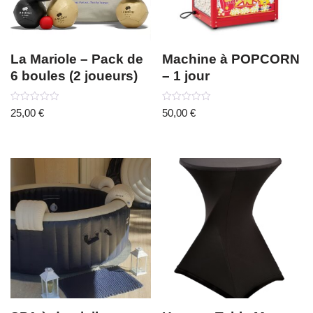
La Mariole – Pack de
Machine à POPCORN
6 boules (2 joueurs)
– 1 jour
Note
Note
25,00
€
50,00
€
0
0
sur
sur
5
5